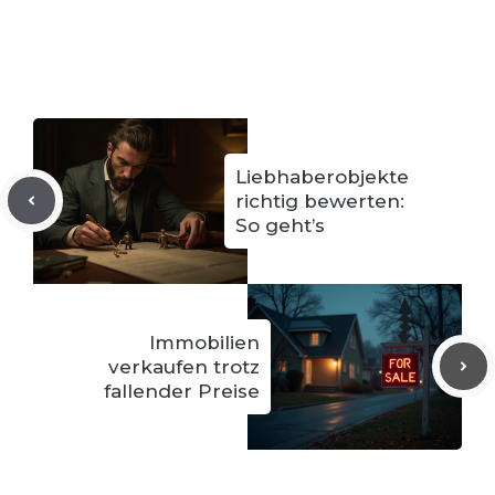
Liebhaberobjekte
richtig bewerten:
So geht’s
Immobilien
verkaufen trotz
fallender Preise