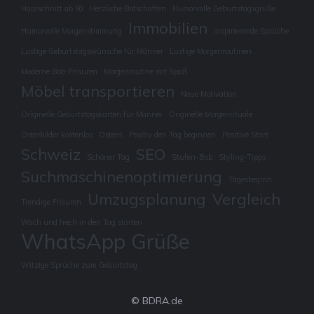
Haarschnitt ab 50
Herzliche Botschaften
Humorvolle Geburtstagsgrüße
Immobilien
Humorvolle Morgenstimmung
Inspirierende Sprüche
Lustige Geburtstagswünsche für Männer
Lustige Morgenroutinen
Moderne Bob-Frisuren
Morgenroutine mit Spaß
Möbel transportieren
Neue Motivation
Originelle Geburtstagskarten für Männer
Originelle Morgenrituale
Osterbilder kostenlos
Ostern
Positiv den Tag beginnen
Positive Start
Schweiz
SEO
Schöner Tag
Stufen-Bob
Styling-Tipps
Suchmaschinenoptimierung
Tagesbeginn
Umzugsplanung
Vergleich
Trendige Frisuren
Wach und frech in den Tag starten
WhatsApp Grüße
Witzige Sprüche zum Geburtstag
© BDRA.de