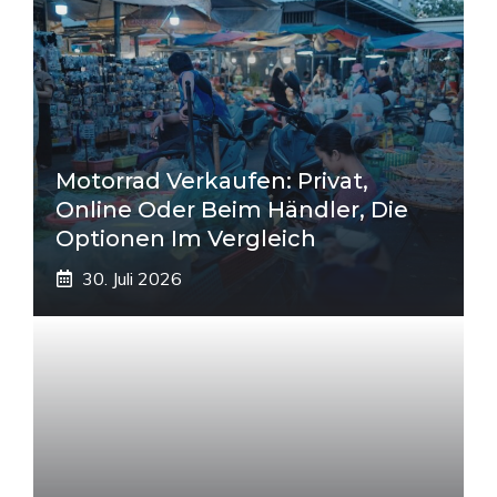
Motorrad Verkaufen: Privat,
Online Oder Beim Händler, Die
Optionen Im Vergleich
30. Juli 2026