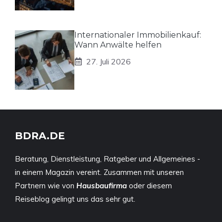
Internationaler Immobilienkauf:
Wann Anwälte helfen
27. Juli 2026
BDRA.DE
Beratung, Dienstleistung, Ratgeber und Allgemeines -
in einem Magazin vereint. Zusammen mit unseren
Partnern wie von
Hausbaufirma
oder diesem
Reiseblog
gelingt uns das sehr gut.