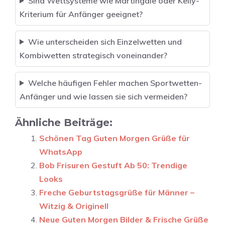
Sind Wettsysteme wie Martingale oder Kelly-
Kriterium für Anfänger geeignet?
Wie unterscheiden sich Einzelwetten und
Kombiwetten strategisch voneinander?
Welche häufigen Fehler machen Sportwetten-
Anfänger und wie lassen sie sich vermeiden?
Ähnliche Beiträge:
Schönen Tag Guten Morgen Grüße für
WhatsApp
Bob Frisuren Gestuft Ab 50: Trendige
Looks
Freche Geburtstagsgrüße für Männer –
Witzig & Originell
Neue Guten Morgen Bilder & Frische Grüße