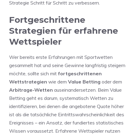
Strategie Schritt für Schritt zu verbessern.
Fortgeschrittene
Strategien für erfahrene
Wettspieler
Wer bereits erste Erfahrungen mit Sportwetten
gesammelt hat und seine Gewinne langfristig steigern
möchte, sollte sich mit
fortgeschrittenen
Wettstrategien
wie dem
Value Betting
oder dem
Arbitrage-Wetten
auseinandersetzen. Beim Value
Betting geht es darum, systematisch Wetten zu
identifizieren, bei denen die angebotene Quote höher
ist als die tatsächliche Eintrittswahrscheinlichkeit des
Ereignisses – ein Ansatz, der fundiertes statistisches
Wissen voraussetzt. Erfahrene Wettspieler nutzen