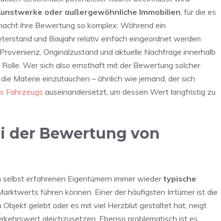
Kunstwerke oder außergewöhnliche Immobilien
, für die es
 macht ihre Bewertung so komplex: Während ein
erstand und Baujahr relativ einfach eingeordnet werden
 Provenienz, Originalzustand und aktuelle Nachfrage innerhalb
 Rolle. Wer sich also ernsthaft mit der Bewertung solcher
in die Materie einzutauchen – ähnlich wie jemand, der sich
es Fahrzeugs
auseinandersetzt, um dessen Wert langfristig zu
ei der Bewertung von
n selbst erfahrenen Eigentümern immer wieder
typische
Marktwerts führen können. Einer der häufigsten Irrtümer ist die
 Objekt gelebt oder es mit viel Herzblut gestaltet hat, neigt
rkehrswert gleichzusetzen. Ebenso problematisch ist es,