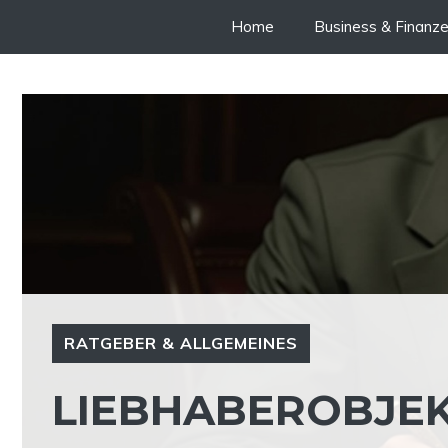
Zum
Home
Business & Finanz
Inhalt
springen
RATGEBER & ALLGEMEINES
LIEBHABEROBJEK