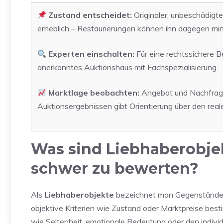
Zustand entscheidet:
Originaler, unbeschädigt
erheblich – Restaurierungen können ihn dagegen min
Experten einschalten:
Für eine rechtssichere Be
anerkanntes Auktionshaus mit Fachspezialisierung.
Marktlage beobachten:
Angebot und Nachfrage 
Auktionsergebnissen gibt Orientierung über den rea
Was sind Liebhaberobje
schwer zu bewerten?
Als
Liebhaberobjekte
bezeichnet man Gegenstände, F
objektive Kriterien wie Zustand oder Marktpreise bes
wie Seltenheit, emotionale Bedeutung oder den individ