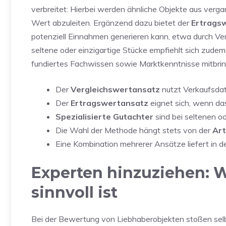
verbreitet: Hierbei werden ähnliche Objekte aus ve
Wert abzuleiten. Ergänzend dazu bietet der
Ertrags
potenziell Einnahmen generieren kann, etwa durch Ver
seltene oder einzigartige Stücke empfiehlt sich zude
fundiertes Fachwissen sowie Marktkenntnisse mitbring
Der
Vergleichswertansatz
nutzt Verkaufsdate
Der
Ertragswertansatz
eignet sich, wenn da
Spezialisierte Gutachter
sind bei seltenen od
Die Wahl der Methode hängt stets von der
Art
Eine Kombination mehrerer Ansätze liefert in d
Experten hinzuziehen: W
sinnvoll ist
Bei der Bewertung von Liebhaberobjekten stoßen sel