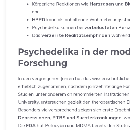
Körperliche Reaktionen wie
Herzrasen und Bl
dar.
HPPD
kann als anhaltende Wahrnehmungsstör
Psychedelika können bei
vorbelasteten Per
Das
verzerrte Realitätsempfinden
während 
Psychedelika in der mo
Forschung
In den vergangenen Jahren hat das wissenschaftliche
erheblich zugenommen, nachdem jahrzehntelange Forsc
Studien, unter anderem an renommierten Institutionen
University, untersuchen gezielt den therapeutischen
Besonders vielversprechend zeigen sich erste Ergebn
Depressionen, PTBS und Suchterkrankungen
, w
Die
FDA
hat Psilocybin und MDMA bereits den Status