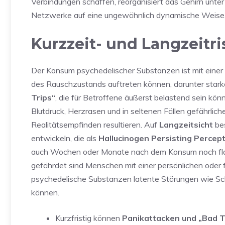
Verbindungen schaffen, reorganisiert das Gehirn unte
Netzwerke auf eine ungewöhnlich dynamische Weise
Kurzzeit- und Langzeitr
Der Konsum psychedelischer Substanzen ist mit eine
des Rauschzustands auftreten können, darunter sta
Trips“
, die für Betroffene äußerst belastend sein kö
Blutdruck, Herzrasen und in seltenen Fällen gefährlic
Realitätsempfinden resultieren. Auf
Langzeitsicht
bes
entwickeln, die als
Hallucinogen Persisting Percep
auch Wochen oder Monate nach dem Konsum noch flas
gefährdet sind Menschen mit einer persönlichen oder 
psychedelische Substanzen latente Störungen wie Sch
können.
Kurzfristig können
Panikattacken und „Bad T