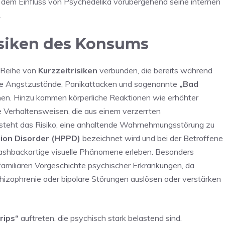
r dem Einfluss von Psychedelika vorübergehend seine internen
.
isiken des Konsums
r Reihe von
Kurzzeitrisiken
verbunden, die bereits während
rke Angstzustände, Panikattacken und sogenannte
„Bad
nnen. Hinzu kommen körperliche Reaktionen wie erhöhter
he Verhaltensweisen, die aus einem verzerrten
teht das Risiko, eine anhaltende Wahrnehmungsstörung zu
tion Disorder (HPPD)
bezeichnet wird und bei der Betroffene
hbackartige visuelle Phänomene erleben. Besonders
familiären Vorgeschichte psychischer Erkrankungen, da
izophrenie oder bipolare Störungen auslösen oder verstärken
rips“
auftreten, die psychisch stark belastend sind.