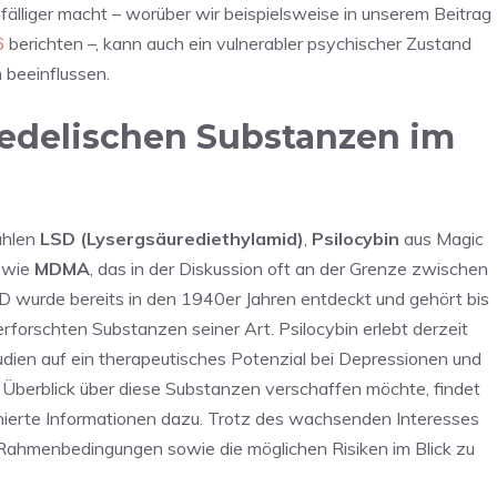
älliger macht – worüber wir beispielsweise in unserem Beitrag
6
berichten –, kann auch ein vulnerabler psychischer Zustand
 beeinflussen.
edelischen Substanzen im
ählen
LSD (Lysergsäurediethylamid)
,
Psilocybin
aus Magic
owie
MDMA
, das in der Diskussion oft an der Grenze zwischen
 wurde bereits in den 1940er Jahren entdeckt und gehört bis
forschten Substanzen seiner Art. Psilocybin erlebt derzeit
udien auf ein therapeutisches Potenzial bei Depressionen und
 Überblick über diese Substanzen verschaffen möchte, findet
ierte Informationen dazu. Trotz des wachsenden Interesses
en Rahmenbedingungen sowie die möglichen Risiken im Blick zu