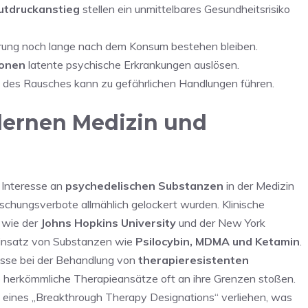
utdruckanstieg
stellen ein unmittelbares Gesundheitsrisiko
ung noch lange nach dem Konsum bestehen bleiben.
sonen
latente psychische Erkrankungen auslösen.
des Rausches kann zu gefährlichen Handlungen führen.
dernen Medizin und
 Interesse an
psychedelischen Substanzen
in der Medizin
hungsverbote allmählich gelockert wurden. Klinische
 wie der
Johns Hopkins University
und der New York
 Einsatz von Substanzen wie
Psilocybin, MDMA und Ketamin
.
isse bei der Behandlung von
therapieresistenten
o herkömmliche Therapieansätze oft an ihre Grenzen stoßen.
 eines „Breakthrough Therapy Designations“ verliehen, was