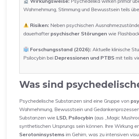
Wirkungsweise:
Psychedelika wirken primär üb
Wahrnehmung, Stimmung und Bewusstsein teils über
Risiken:
Neben psychischen Ausnahmezuständen 
dauerhafter
psychischer Störungen
wie Flashback
Forschungsstand (2026):
Aktuelle klinische S
Psilocybin bei
Depressionen und PTBS
mit teils 
Was sind psychedelisch
Psychedelische Substanzen sind eine Gruppe von
psy
Wahrnehmung, Bewusstsein und Gedankenprozessen h
Substanzen wie
LSD, Psilocybin
(aus „Magic Mushro
synthetischen Ursprungs sein können. Ihre Wirkung en
Serotoninsystems
im Gehirn, was zu intensiven visu