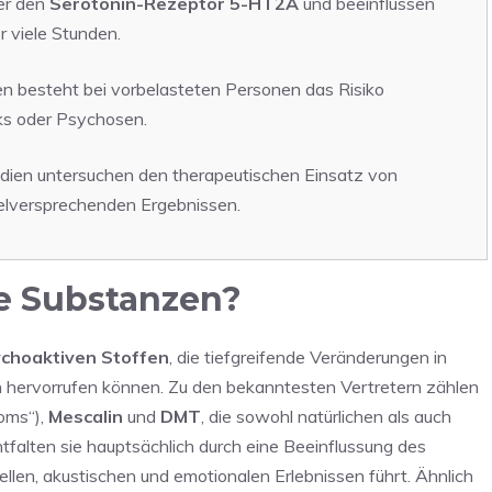
er den
Serotonin-Rezeptor 5-HT2A
und beeinflussen
 viele Stunden.
besteht bei vorbelasteten Personen das Risiko
s oder Psychosen.
tudien untersuchen den therapeutischen Einsatz von
vielversprechenden Ergebnissen.
e Substanzen?
choaktiven Stoffen
, die tiefgreifende Veränderungen in
ervorrufen können. Zu den bekanntesten Vertretern zählen
oms“),
Mescalin
und
DMT
, die sowohl natürlichen als auch
tfalten sie hauptsächlich durch eine Beeinflussung des
ellen, akustischen und emotionalen Erlebnissen führt. Ähnlich