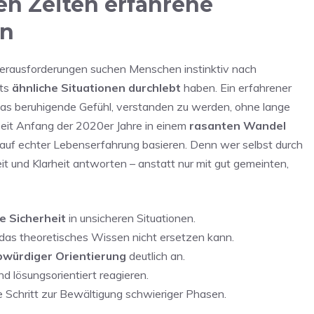
en Zeiten erfahrene
en
 Herausforderungen suchen Menschen instinktiv nach
its
ähnliche Situationen durchlebt
haben. Ein erfahrener
das beruhigende Gefühl, verstanden zu werden, ohne lange
 seit Anfang der 2020er Jahre in einem
rasanten Wandel
 auf echter Lebenserfahrung basieren. Denn wer selbst durch
t und Klarheit antworten – anstatt nur mit gut gemeinten,
e Sicherheit
in unsicheren Situationen.
 das theoretisches Wissen nicht ersetzen kann.
bwürdiger Orientierung
deutlich an.
 lösungsorientiert reagieren.
ste Schritt zur Bewältigung schwieriger Phasen.