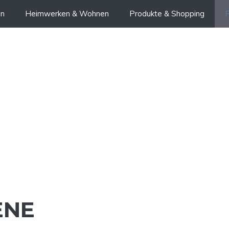
en
Heimwerken & Wohnen
Produkte & Shopping
R
ENE