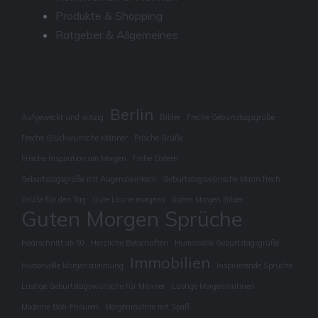
Produkte & Shopping
Ratgeber & Allgemeines
Berlin
Aufgeweckt und witzig
Bilder
Freche Geburtstagsgrüße
Freche Glückwünsche Männer
Frische Grüße
Frische Inspiration am Morgen
Frohe Ostern
Geburtstagsgrüße mit Augenzwinkern
Geburtstagswünsche Mann frech
Grüße für den Tag
Gute Laune morgens
Guten Morgen Bilder
Guten Morgen Sprüche
Haarschnitt ab 50
Herzliche Botschaften
Humorvolle Geburtstagsgrüße
Immobilien
Humorvolle Morgenstimmung
Inspirierende Sprüche
Lustige Geburtstagswünsche für Männer
Lustige Morgenroutinen
Moderne Bob-Frisuren
Morgenroutine mit Spaß