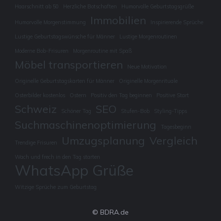
Haarschnitt ab 50
Herzliche Botschaften
Humorvolle Geburtstagsgrüße
Immobilien
Humorvolle Morgenstimmung
Inspirierende Sprüche
Lustige Geburtstagswünsche für Männer
Lustige Morgenroutinen
Moderne Bob-Frisuren
Morgenroutine mit Spaß
Möbel transportieren
Neue Motivation
Originelle Geburtstagskarten für Männer
Originelle Morgenrituale
Osterbilder kostenlos
Ostern
Positiv den Tag beginnen
Positive Start
Schweiz
SEO
Schöner Tag
Stufen-Bob
Styling-Tipps
Suchmaschinenoptimierung
Tagesbeginn
Umzugsplanung
Vergleich
Trendige Frisuren
Wach und frech in den Tag starten
WhatsApp Grüße
Witzige Sprüche zum Geburtstag
© BDRA.de