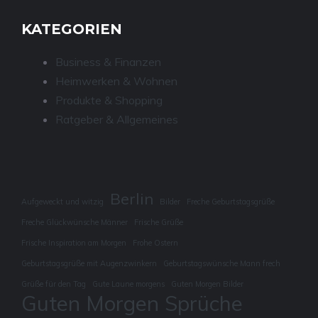
KATEGORIEN
Business & Finanzen
Heimwerken & Wohnen
Produkte & Shopping
Ratgeber & Allgemeines
Berlin
Aufgeweckt und witzig
Bilder
Freche Geburtstagsgrüße
Freche Glückwünsche Männer
Frische Grüße
Frische Inspiration am Morgen
Frohe Ostern
Geburtstagsgrüße mit Augenzwinkern
Geburtstagswünsche Mann frech
Grüße für den Tag
Gute Laune morgens
Guten Morgen Bilder
Guten Morgen Sprüche