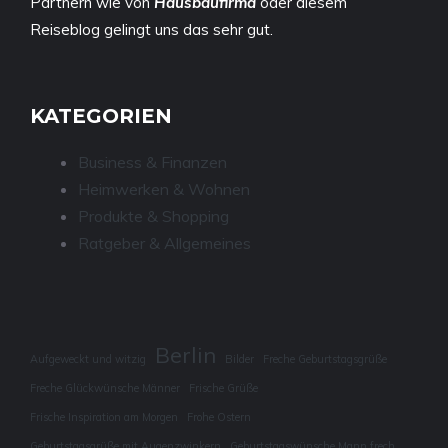
Partnern wie von
Hausbaufirma
oder diesem
Reiseblog
gelingt uns das sehr gut.
KATEGORIEN
Business & Finanzen
Heimwerken & Wohnen
Produkte & Shopping
Ratgeber & Allgemeines
Berlin
Aufgeweckt und witzig
Bilder
Freche Geburtstagsgrüße
Freche Glückwünsche Männer
Frische Grüße
Frische Inspiration am Morgen
Frohe Ostern
Geburtstagsgrüße mit Augenzwinkern
Geburtstagswünsche Mann frech