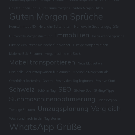
Grüße für den Tag
Gute Laune morgens
Guten Morgen Bilder
Guten Morgen Sprüche
Haarschnitt ab 50
Herzliche Botschaften
Humorvolle Geburtstagsgrüße
Immobilien
Humorvolle Morgenstimmung
Inspirierende Sprüche
Lustige Geburtstagswünsche für Männer
Lustige Morgenroutinen
Moderne Bob-Frisuren
Morgenroutine mit Spaß
Möbel transportieren
Neue Motivation
Originelle Geburtstagskarten für Männer
Originelle Morgenrituale
Osterbilder kostenlos
Ostern
Positiv den Tag beginnen
Positive Start
Schweiz
SEO
Schöner Tag
Stufen-Bob
Styling-Tipps
Suchmaschinenoptimierung
Tagesbeginn
Umzugsplanung
Vergleich
Trendige Frisuren
Wach und frech in den Tag starten
WhatsApp Grüße