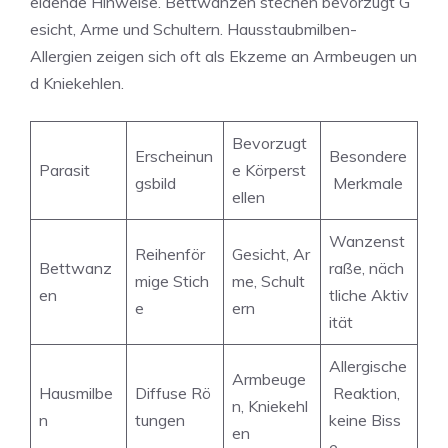
eidende Hinweise. Bettwanzen stechen bevorzugt G
esicht, Arme und Schultern. Hausstaubmilben-
Allergien zeigen sich oft als Ekzeme an Armbeugen un
d Kniekehlen.
Bevorzugt
Erscheinun
Besondere
Parasit
e Körperst
gsbild
Merkmale
ellen
Wanzenst
Reihenför
Gesicht, Ar
Bettwanz
raße, näch
mige Stich
me, Schult
en
tliche Aktiv
e
ern
ität
Allergische
Armbeuge
Hausmilbe
Diffuse Rö
Reaktion,
n, Kniekehl
n
tungen
keine Biss
en
e