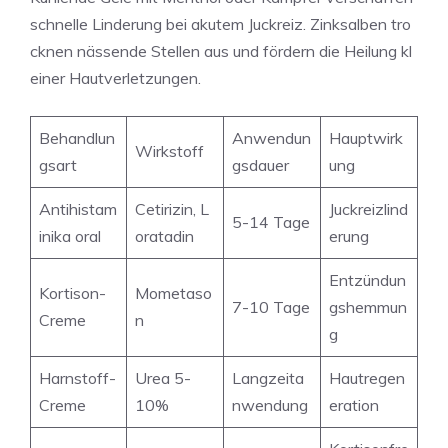
schnelle Linderung bei akutem Juckreiz. Zinksalben tro
cknen nässende Stellen aus und fördern die Heilung kl
einer Hautverletzungen.
Behandlun
Anwendun
Hauptwirk
Wirkstoff
gsart
gsdauer
ung
Antihistam
Cetirizin, L
Juckreizlind
5-14 Tage
inika oral
oratadin
erung
Entzündun
Kortison-
Mometaso
7-10 Tage
gshemmun
Creme
n
g
Harnstoff-
Urea 5-
Langzeita
Hautregen
Creme
10%
nwendung
eration