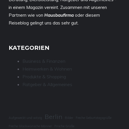
in einem Magazin vereint. Zusammen mit unseren
Partnern wie von
Hausbaufirma
oder diesem
Reiseblog
gelingt uns das sehr gut.
KATEGORIEN
Business & Finanzen
Heimwerken & Wohnen
Produkte & Shopping
Ratgeber & Allgemeines
Berlin
Aufgeweckt und witzig
Bilder
Freche Geburtstagsgrüße
Freche Glückwünsche Männer
Frische Grüße