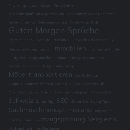
Frische Inspiration am Morgen
Frohe Ostern
Geburtstagsgrüße mit Augenzwinkern
Geburtstagswünsche Mann frech
Grüße für den Tag
Gute Laune morgens
Guten Morgen Bilder
Guten Morgen Sprüche
Haarschnitt ab 50
Herzliche Botschaften
Humorvolle Geburtstagsgrüße
Immobilien
Humorvolle Morgenstimmung
Inspirierende Sprüche
Lustige Geburtstagswünsche für Männer
Lustige Morgenroutinen
Moderne Bob-Frisuren
Morgenroutine mit Spaß
Möbel transportieren
Neue Motivation
Originelle Geburtstagskarten für Männer
Originelle Morgenrituale
Osterbilder kostenlos
Ostern
Positiv den Tag beginnen
Positive Start
Schweiz
SEO
Schöner Tag
Stufen-Bob
Styling-Tipps
Suchmaschinenoptimierung
Tagesbeginn
Umzugsplanung
Vergleich
Trendige Frisuren
Wach und frech in den Tag starten