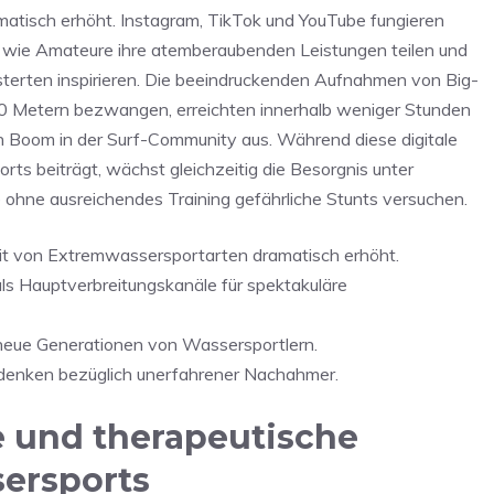
atisch erhöht. Instagram, TikTok und YouTube fungieren
er wie Amateure ihre atemberaubenden Leistungen teilen und
terten inspirieren. Die beeindruckenden Aufnahmen von Big-
0 Metern bezwangen, erreichten innerhalb weniger Stunden
n Boom in der Surf-Community aus. Während diese digitale
ts beiträgt, wächst gleichzeitig die Besorgnis unter
 ohne ausreichendes Training gefährliche Stunts versuchen.
eit von Extremwassersportarten dramatisch erhöht.
ls Hauptverbreitungskanäle für spektakuläre
n neue Generationen von Wassersportlern.
bedenken bezüglich unerfahrener Nachahmer.
e und therapeutische
ersports