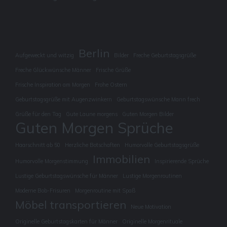
Berlin
Aufgeweckt und witzig
Bilder
Freche Geburtstagsgrüße
Freche Glückwünsche Männer
Frische Grüße
Frische Inspiration am Morgen
Frohe Ostern
Geburtstagsgrüße mit Augenzwinkern
Geburtstagswünsche Mann frech
Grüße für den Tag
Gute Laune morgens
Guten Morgen Bilder
Guten Morgen Sprüche
Haarschnitt ab 50
Herzliche Botschaften
Humorvolle Geburtstagsgrüße
Immobilien
Humorvolle Morgenstimmung
Inspirierende Sprüche
Lustige Geburtstagswünsche für Männer
Lustige Morgenroutinen
Moderne Bob-Frisuren
Morgenroutine mit Spaß
Möbel transportieren
Neue Motivation
Originelle Geburtstagskarten für Männer
Originelle Morgenrituale