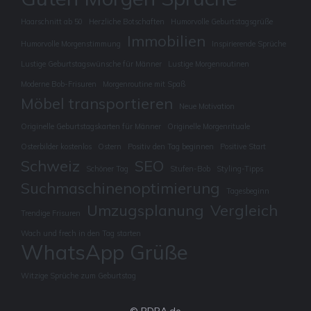
Haarschnitt ab 50
Herzliche Botschaften
Humorvolle Geburtstagsgrüße
Immobilien
Humorvolle Morgenstimmung
Inspirierende Sprüche
Lustige Geburtstagswünsche für Männer
Lustige Morgenroutinen
Moderne Bob-Frisuren
Morgenroutine mit Spaß
Möbel transportieren
Neue Motivation
Originelle Geburtstagskarten für Männer
Originelle Morgenrituale
Osterbilder kostenlos
Ostern
Positiv den Tag beginnen
Positive Start
Schweiz
SEO
Schöner Tag
Stufen-Bob
Styling-Tipps
Suchmaschinenoptimierung
Tagesbeginn
Umzugsplanung
Vergleich
Trendige Frisuren
Wach und frech in den Tag starten
WhatsApp Grüße
Witzige Sprüche zum Geburtstag