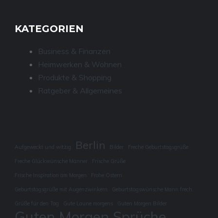
KATEGORIEN
Business & Finanzen
Heimwerken & Wohnen
Produkte & Shopping
Ratgeber & Allgemeines
Berlin
Aufgeweckt und witzig
Bilder
Freche Geburtstagsgrüße
Freche Glückwünsche Männer
Frische Grüße
Frische Inspiration am Morgen
Frohe Ostern
Geburtstagsgrüße mit Augenzwinkern
Geburtstagswünsche Mann frech
Grüße für den Tag
Gute Laune morgens
Guten Morgen Bilder
Guten Morgen Sprüche